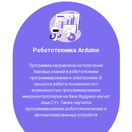
Робототехника Arduino
Программа направлена на получение
базовых знаний в робототехники
программировании и электроники. В
процессе ребята познакомятся с
возможностью программирования
микроконтроллеров на базе Ардуино изучат
язык C++. Также научатся
программированию робототехнических и
автоматизированных устройств