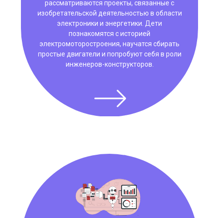
рассматриваются проекты, связанные с
изобретательской деятельностью в области
электроники и энергетики. Дети
познакомятся с историей
электромоторостроения, научатся сбирать
простые двигатели и попробуют себя в роли
инженеров-конструкторов.