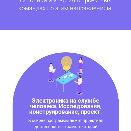
фотоники и участия в проектных
командах по этим направлениям.
Электроника на службе
человека. Исследования,
конструирование, проект.
В основе программы лежит проектная
деятельность, в рамках которой