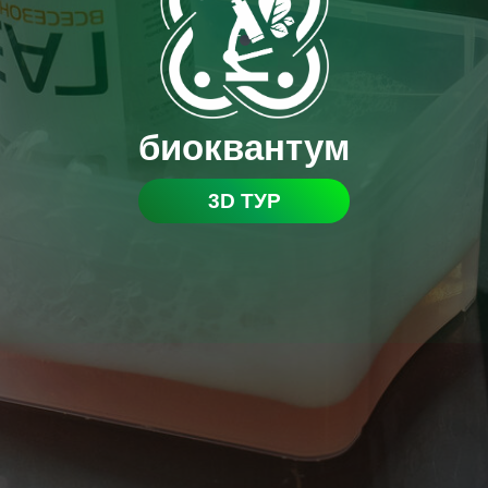
биоквантум
3D ТУР