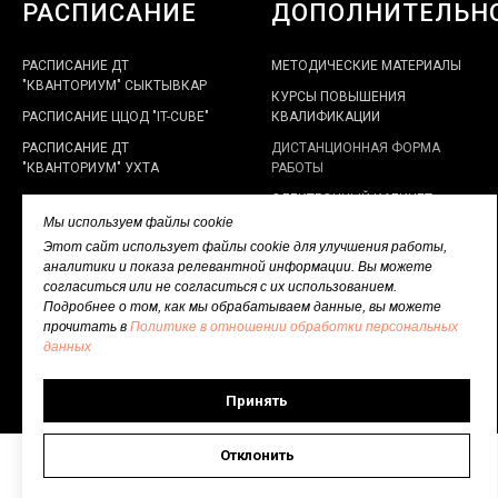
РАСПИСАНИЕ
ДОПОЛНИТЕЛЬН
РАСПИСАНИЕ ДТ
МЕТОДИЧЕСКИЕ МАТЕРИАЛЫ
"КВАНТОРИУМ" СЫКТЫВКАР
КУРСЫ ПОВЫШЕНИЯ
РАСПИСАНИЕ ЦЦОД "IT-CUBE"
КВАЛИФИКАЦИИ
РАСПИСАНИЕ ДТ
ДИСТАНЦИОННАЯ ФОРМА
"КВАНТОРИУМ" УХТА
РАБОТЫ
ЭЛЕКТРОННЫЙ КАБИНЕТ
НАСТАВНИКА
Мы используем файлы cookie
Этот сайт использует файлы cookie для улучшения работы,
ПОЛИТИКА В ОТНОШЕНИИ
аналитики и показа релевантной информации. Вы можете
ОБРАБОТКИ ПЕРСОНАЛЬНЫХ
согласиться или не согласиться с их использованием.
ДАННЫХ
Подробнее о том, как мы обрабатываем данные, вы можете
прочитать в
Политике в отношении обработки персональных
данных
Принять
Отклонить