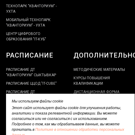
ТЕХНОПАРК "КВАНТОРИУМ" -
УХТА
МОБИЛЬНЫЙ ТЕХНОПАРК
"КВАНТОРИУМ" - УХТА
ЦЕНТР ЦИФРОВОГО
ОБРАЗОВАНИЯ "IT-КУБ"
РАСПИСАНИЕ
ДОПОЛНИТЕЛЬН
РАСПИСАНИЕ ДТ
МЕТОДИЧЕСКИЕ МАТЕРИАЛЫ
"КВАНТОРИУМ" СЫКТЫВКАР
КУРСЫ ПОВЫШЕНИЯ
РАСПИСАНИЕ ЦЦОД "IT-CUBE"
КВАЛИФИКАЦИИ
РАСПИСАНИЕ ДТ
ДИСТАНЦИОННАЯ ФОРМА
"КВАНТОРИУМ" УХТА
РАБОТЫ
Мы используем файлы cookie
ЭЛЕКТРОННЫЙ КАБИНЕТ
Этот сайт использует файлы cookie для улучшения работы,
НАСТАВНИКА
аналитики и показа релевантной информации. Вы можете
согласиться или не согласиться с их использованием.
ПОЛИТИКА В ОТНОШЕНИИ
Подробнее о том, как мы обрабатываем данные, вы можете
ОБРАБОТКИ ПЕРСОНАЛЬНЫХ
прочитать в
Политике в отношении обработки персональных
ДАННЫХ
данных