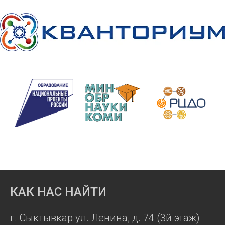
КАК НАС НАЙТИ
г. Сыктывкар ул. Ленина, д. 74 (3й этаж)