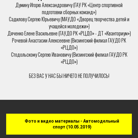
Думину Игорю Александровичу (ГАУ РК «Центр спортивной
подготовки сборных команд»)
Садилову Сергею Юрьевичу (МАУДО «Дворец творчества детей и
учащейся молодежи»)
Дяченко Елене Васильевне (ГАУДО РК «РЦДО» - ДТ «Кванториум»)
Рочевой Анастасии Алексеевне (Визингский филиал ГАУДО РК
«РЦДО»)
Стодольскому Сергею Ивановичу (Визингский филиал ГАУДО РК
«РЦДО»)
БЕЗ ВАС У НАС БЫ НИЧЕГО НЕ ПОЛУЧИЛОСЬ!
Фото и видео материалы - Автомодельный
спорт (10.05.2019)