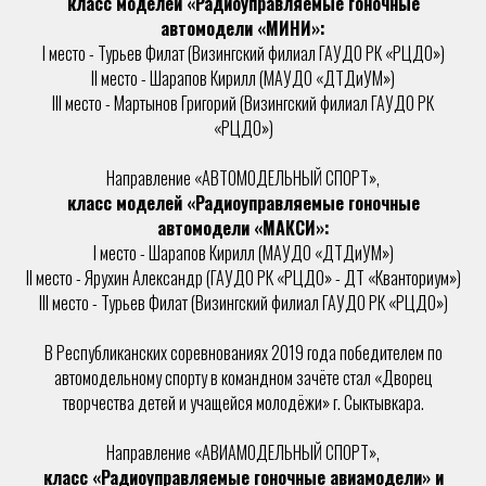
класс моделей «Радиоуправляемые гоночные
автомодели «МИНИ»:
I место - Турьев Филат (Визингский филиал ГАУДО РК «РЦДО»)
II место - Шарапов Кирилл (МАУДО «ДТДиУМ»)
III место - Мартынов Григорий (Визингский филиал ГАУДО РК
«РЦДО»)
Направление «АВТОМОДЕЛЬНЫЙ СПОРТ»,
класс моделей «Радиоуправляемые гоночные
автомодели «МАКСИ»:
I место - Шарапов Кирилл (МАУДО «ДТДиУМ»)
II место - Ярухин Александр (ГАУДО РК «РЦДО» - ДТ «Кванториум»)
III место - Турьев Филат (Визингский филиал ГАУДО РК «РЦДО»)
В Республиканских соревнованиях 2019 года победителем по
автомодельному спорту в командном
зачёте стал «Дворец
творчества детей и учащейся молодёжи» г. Сыктывкара.
Направление «АВИАМОДЕЛЬНЫЙ СПОРТ»,
класс «Радиоуправляемые гоночные авиамодели» и