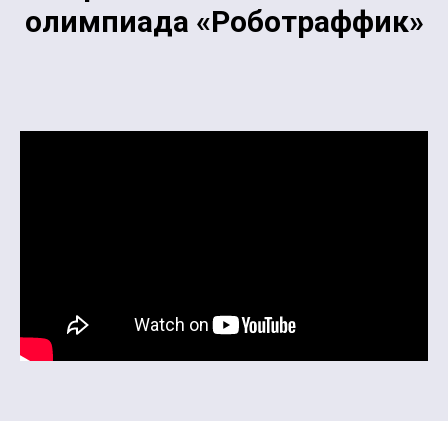
олимпиада «Роботраффик»