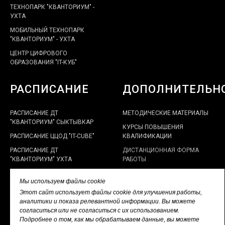
ТЕХНОПАРК "КВАНТОРИУМ" -
УХТА
МОБИЛЬНЫЙ ТЕХНОПАРК
"КВАНТОРИУМ" - УХТА
ЦЕНТР ЦИФРОВОГО
ОБРАЗОВАНИЯ "IT-КУБ"
РАСПИСАНИЕ
ДОПОЛНИТЕЛЬН
РАСПИСАНИЕ ДТ
МЕТОДИЧЕСКИЕ МАТЕРИАЛЫ
"КВАНТОРИУМ" СЫКТЫВКАР
КУРСЫ ПОВЫШЕНИЯ
РАСПИСАНИЕ ЦЦОД "IT-CUBE"
КВАЛИФИКАЦИИ
РАСПИСАНИЕ ДТ
ДИСТАНЦИОННАЯ ФОРМА
"КВАНТОРИУМ" УХТА
РАБОТЫ
ЭЛЕКТРОННЫЙ КАБИНЕТ
Мы используем файлы cookie
НАСТАВНИКА
Этот сайт использует файлы cookie для улучшения работы,
ПОЛИТИКА В ОТНОШЕНИИ
аналитики и показа релевантной информации. Вы можете
ОБРАБОТКИ ПЕРСОНАЛЬНЫХ
согласиться или не согласиться с их использованием.
ДАННЫХ
Подробнее о том, как мы обрабатываем данные, вы можете