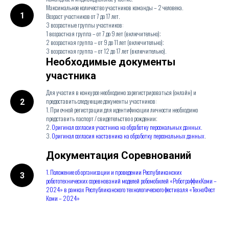
Максимальное количество участников команды – 2 человека.
Возраст участников от 7 до 17 лет.
3 возрастные группы участников:
1 возрастная группа – от 7 до 9 лет (включительно);
2 возрастная группа – от 9 до 11 лет (включительно);
3 возрастная группа – от 12 до 17 лет (включительно).
Необходимые документы
участника
Для участия в конкурсе необходимо зарегистрироваться (онлайн) и
предоставить следующие документы участников:
1. При очной регистрации для идентификации личности необходимо
представить паспорт / свидетельство о рождении;
2.
Оригинал согласия участника на обработку персональных данных.
3.
Оригинал согласия наставника на обработку персональных данных
.
Документация Соревнований
1. Положение об организации и проведении Республиканских
робототехнических соревнований моделей робомобилей «РоботраффикКоми –
2024» в рамках Республиканского технологического фестиваля «ТехноФест
Коми – 2024»