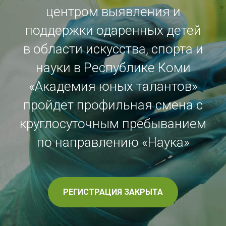
центром выявления и
поддержки одаренных детей
в области искусства, спорта и
науки в Республике Коми
«Академия юных талантов»
пройдет профильная смена с
круглосуточным пребыванием
по направлению «Наука»
РЕГИСТРАЦИЯ ЗАКРЫТА