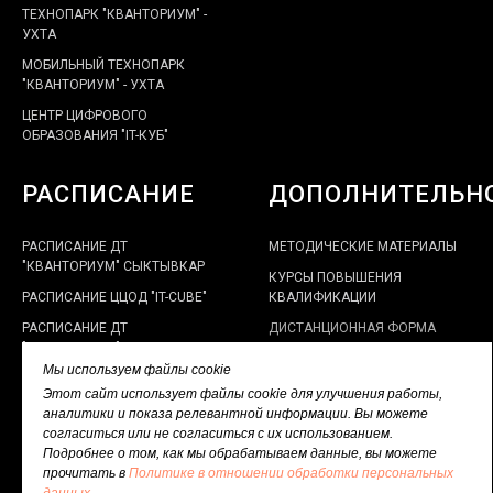
ТЕХНОПАРК "КВАНТОРИУМ" -
УХТА
МОБИЛЬНЫЙ ТЕХНОПАРК
"КВАНТОРИУМ" - УХТА
ЦЕНТР ЦИФРОВОГО
ОБРАЗОВАНИЯ "IT-КУБ"
РАСПИСАНИЕ
ДОПОЛНИТЕЛЬН
РАСПИСАНИЕ ДТ
МЕТОДИЧЕСКИЕ МАТЕРИАЛЫ
"КВАНТОРИУМ" СЫКТЫВКАР
КУРСЫ ПОВЫШЕНИЯ
РАСПИСАНИЕ ЦЦОД "IT-CUBE"
КВАЛИФИКАЦИИ
РАСПИСАНИЕ ДТ
ДИСТАНЦИОННАЯ ФОРМА
"КВАНТОРИУМ" УХТА
РАБОТЫ
Мы используем файлы cookie
ЭЛЕКТРОННЫЙ КАБИНЕТ
Этот сайт использует файлы cookie для улучшения работы,
НАСТАВНИКА
аналитики и показа релевантной информации. Вы можете
ПОЛИТИКА В ОТНОШЕНИИ
согласиться или не согласиться с их использованием.
ОБРАБОТКИ ПЕРСОНАЛЬНЫХ
Подробнее о том, как мы обрабатываем данные, вы можете
ДАННЫХ
прочитать в
Политике в отношении обработки персональных
данных