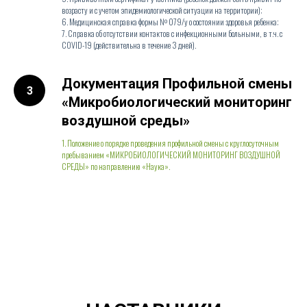
возрасту и с учетом эпидемиологической ситуации на территории);
6. Медицинская справка формы № 079/у о состоянии здоровья ребенка;
7. Справка об отсутствии контактов с инфекционными больными, в т.ч. с
COVID-19 (действительна в течение 3 дней).
Документация Профильной смены
«Микробиологический мониторинг
воздушной среды»
1. Положение о порядке проведения профильной смены с круглосуточным
пребыванием «МИКРОБИОЛОГИЧЕСКИЙ МОНИТОРИНГ ВОЗДУШНОЙ
СРЕДЫ» по направлению «Наука».