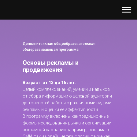
Дополнительная общеобразовательная
общеразвивающая программа
Основы рекламы и
продвижения
Возраст: от 13 до 16 лет.
Целый комплекс знаний, умений и навыков
от сбора информации о целевой аудитории
до тонкостей работы с различными видами
рекламы и оценки ее эффективности.
В программу включены как традиционные
формы исследования рынка и организации
рекламной кампании например, реклама в
СМИ, так и новейшие технологии, такие как