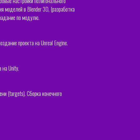
зовые настройки полигонального
я моделей в Blender 3D, (разработка
 задание по модулю.
Создание проекта на Unreal Engine.
 на Unity.
и (targets). Сборка конечного