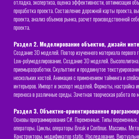
отладка, экспертиза, оценка эффективности, оптимизация объ
проработка проекта. Составление дорожной карты проекта, в
проекта, анализ объемов рынка, расчет производственной себ
проекта.
Раздел 2. Моделирование объектов, дизайн инте
Создание 3D моделей. Повтор изученного материала первого 
Low-polyмоделирование. Создание 3D моделей. Высополигон
приемыразработки. Скульптинг и продвинутое текстурировани
нескольких костей. Анимация с применением тайминга и спейс
интерьеров. Импорт и экспорт моделей. Форматы, настройка и
переноса в различные среды. Зачетная творческая работа по 
Раздел 3. Объектно-ориентированное программир
Основы программирования С#. Переменные. Типы переменных.
операторы. Циклы, операторы Break и Continue. Массивы. Ме
Конструкторы, модификатор static. Наследование. Виртуаль