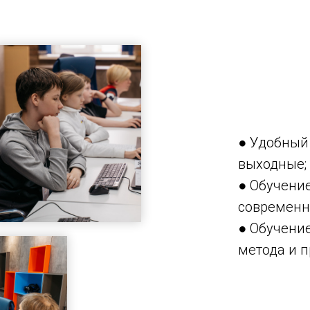
● Удобный 
выходные;
● Обучени
современн
● Обучени
метода и п