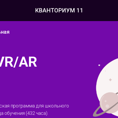
КВАНТОРИУМ 11
ьная
VR
/
AR
еская программа для школьного
да обучения (432 часа).