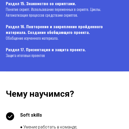
Раздел 15.
Знакомство со скриптами.
Понятие скрипт. Использование переменных в скрипте. Циклы.
Автоматизация процессов средствами скриптов.
Раздел 16.
Повторение и закрепление пройденного
материала. Создание обобщающего проекта.
Обобщение изученного материала.
Раздел 17.
Презентация и защита проекта.
Защита итоговых проектов
Чему научимся?
Soft skills
● Умение работать в команде;