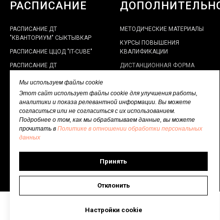
РАСПИСАНИЕ
ДОПОЛНИТЕЛЬН
РАСПИСАНИЕ ДТ
МЕТОДИЧЕСКИЕ МАТЕРИАЛЫ
"КВАНТОРИУМ" СЫКТЫВКАР
КУРСЫ ПОВЫШЕНИЯ
РАСПИСАНИЕ ЦЦОД "IT-CUBE"
КВАЛИФИКАЦИИ
РАСПИСАНИЕ ДТ
ДИСТАНЦИОННАЯ ФОРМА
"КВАНТОРИУМ" УХТА
РАБОТЫ
Мы используем файлы cookie
ЭЛЕКТРОННЫЙ КАБИНЕТ
Этот сайт использует файлы cookie для улучшения работы,
НАСТАВНИКА
аналитики и показа релевантной информации. Вы можете
ПОЛИТИКА В ОТНОШЕНИИ
согласиться или не согласиться с их использованием.
ОБРАБОТКИ ПЕРСОНАЛЬНЫХ
Подробнее о том, как мы обрабатываем данные, вы можете
ДАННЫХ
прочитать в
Политике в отношении обработки персональных
данных
Принять
Отклонить
Настройки cookie