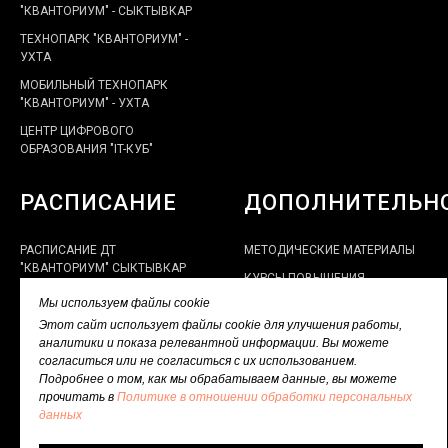
"КВАНТОРИУМ" - СЫКТЫВКАР
ТЕХНОПАРК "КВАНТОРИУМ" -
УХТА
МОБИЛЬНЫЙ ТЕХНОПАРК
"КВАНТОРИУМ" - УХТА
ЦЕНТР ЦИФРОВОГО
ОБРАЗОВАНИЯ "IT-КУБ"
РАСПИСАНИЕ
ДОПОЛНИТЕЛЬН
РАСПИСАНИЕ ДТ
МЕТОДИЧЕСКИЕ МАТЕРИАЛЫ
"КВАНТОРИУМ" СЫКТЫВКАР
КУРСЫ ПОВЫШЕНИЯ
РАСПИСАНИЕ ЦЦОД "IT-CUBE"
КВАЛИФИКАЦИИ
Мы используем файлы cookie
РАСПИСАНИЕ ДТ
ДИСТАНЦИОННАЯ ФОРМА
Этот сайт использует файлы cookie для улучшения работы,
"КВАНТОРИУМ" УХТА
РАБОТЫ
аналитики и показа релевантной информации. Вы можете
согласиться или не согласиться с их использованием.
ЭЛЕКТРОННЫЙ КАБИНЕТ
Подробнее о том, как мы обрабатываем данные, вы можете
НАСТАВНИКА
прочитать в
Политике в отношении обработки персональных
данных
ПОЛИТИКА В ОТНОШЕНИИ
ОБРАБОТКИ ПЕРСОНАЛЬНЫХ