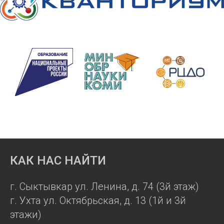
КАК НАС НАЙТИ
г. Сыктывкар ул. Ленина, д. 74 (3й этаж)
г. Ухта ул. Октябрьская, д. 13 (1й и 3й
этажи)