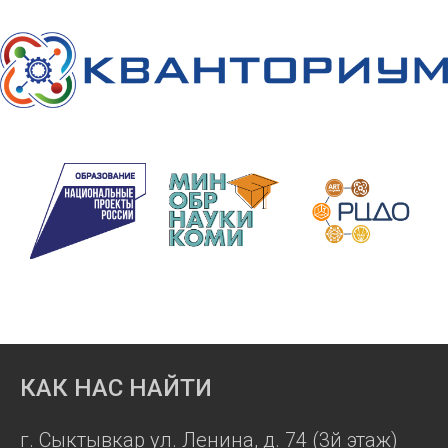
КАК НАС НАЙТИ
г. Сыктывкар ул. Ленина, д. 74 (3й этаж)