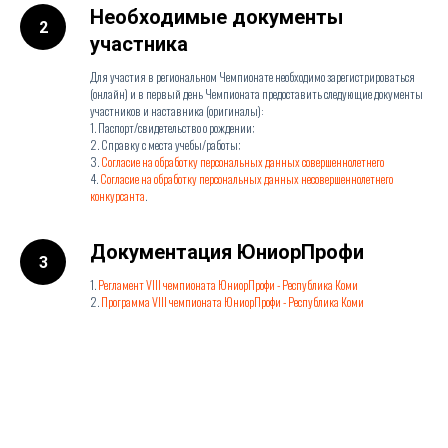
Необходимые документы
участника
Для участия в региональном Чемпионате необходимо зарегистрироваться
(онлайн) и
в первый день Чемпионата предоставить следующие документы
участников и наставника (оригиналы):
1. Паспорт/свидетельство о рождении;
2. Справку с места учебы/работы;
3.
Согласие на обработку персональных данных совершеннолетнего
;
4.
Согласие на обработку персональных данных несовершеннолетнего
конкурсанта
.
Документация ЮниорПрофи
1.
Регламент VIII чемпионата ЮниорПрофи - Республика Коми
2.
Программа VIII чемпионата ЮниорПрофи - Республика Коми