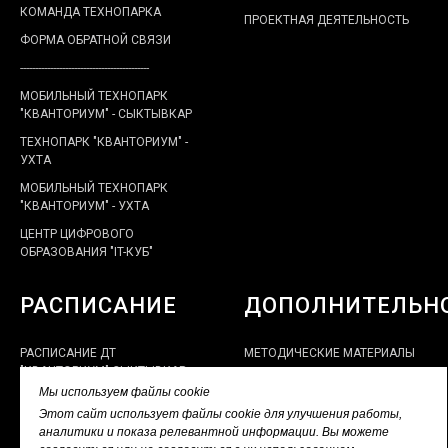
КОМАНДА ТЕХНОПАРКА
ПРОЕКТНАЯ ДЕЯТЕЛЬНОСТЬ
ФОРМА ОБРАТНОЙ СВЯЗИ
-------------------------------------------
МОБИЛЬНЫЙ ТЕХНОПАРК
"КВАНТОРИУМ" - СЫКТЫВКАР
ТЕХНОПАРК "КВАНТОРИУМ" -
УХТА
МОБИЛЬНЫЙ ТЕХНОПАРК
"КВАНТОРИУМ" - УХТА
ЦЕНТР ЦИФРОВОГО
ОБРАЗОВАНИЯ "IT-КУБ"
РАСПИСАНИЕ
ДОПОЛНИТЕЛЬН
РАСПИСАНИЕ ДТ
МЕТОДИЧЕСКИЕ МАТЕРИАЛЫ
"КВАНТОРИУМ" СЫКТЫВКАР
КУРСЫ ПОВЫШЕНИЯ
Мы используем файлы cookie
РАСПИСАНИЕ ЦЦОД "IT-CUBE"
КВАЛИФИКАЦИИ
Этот сайт использует файлы cookie для улучшения работы,
РАСПИСАНИЕ ДТ
ДИСТАНЦИОННАЯ ФОРМА
аналитики и показа релевантной информации. Вы можете
"КВАНТОРИУМ" УХТА
РАБОТЫ